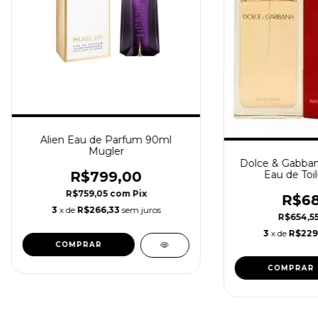
Alien Eau de Parfum 90ml
Mugler
Dolce & Gabba
Eau de Toi
R$799,00
R$759,05
com
Pix
R$68
3
x de
R$266,33
sem juros
R$654,5
3
x de
R$229