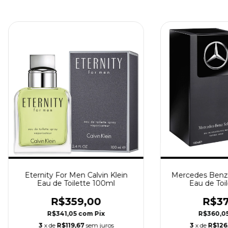
Eternity For Men Calvin Klein
Mercedes Benz 
Eau de Toilette 100ml
Eau de Toi
R$359,00
R$37
R$341,05
com
Pix
R$360,0
3
x de
R$119,67
sem juros
3
x de
R$126