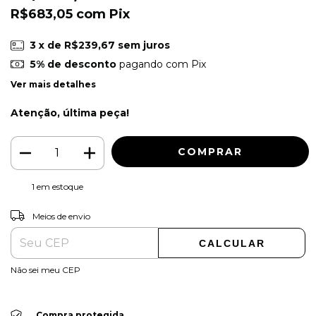
R$683,05
com
Pix
3
x de
R$239,67
sem juros
5% de desconto
pagando com Pix
Ver mais detalhes
Atenção, última peça!
1
em estoque
ALTERAR CEP
Entregas para o CEP:
Meios de envio
CALCULAR
Não sei meu CEP
Compra protegida