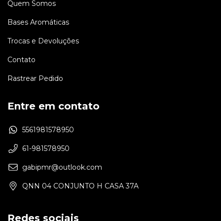
Quem Somos
Bases Aromáticas
Trocas e Devoluções
Contato
Rastrear Pedido
Entre em contato
5561981578950
61-981578950
gabipmr@outlook.com
QNN 04 CONJUNTO H CASA 37A
Redes sociais