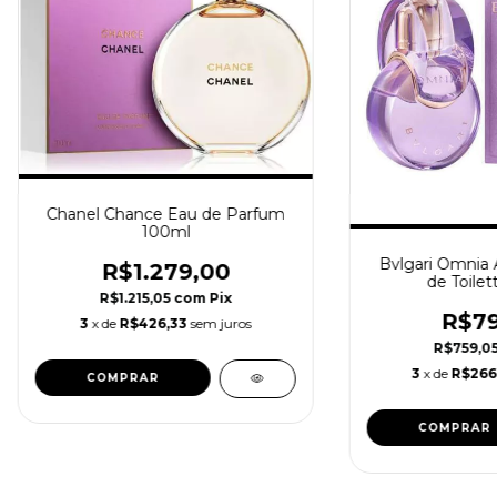
Chanel Chance Eau de Parfum
100ml
Bvlgari Omnia
R$1.279,00
de Toilet
R$1.215,05
com
Pix
R$79
3
x de
R$426,33
sem juros
R$759,0
3
x de
R$266