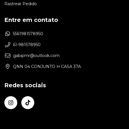
Rastrear Pedido
Entre em contato
5561981578950
61-981578950
gabipmr@outlook.com
QNN 04 CONJUNTO H CASA 37A
Redes sociais