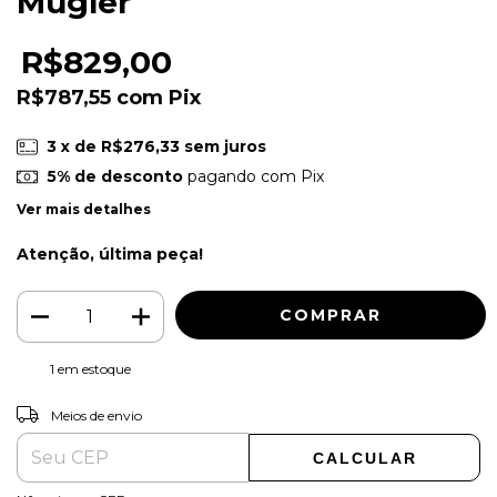
Mugler
R$829,00
R$787,55
com
Pix
3
x de
R$276,33
sem juros
5% de desconto
pagando com Pix
Ver mais detalhes
Atenção, última peça!
1
em estoque
ALTERAR CEP
Entregas para o CEP:
Meios de envio
CALCULAR