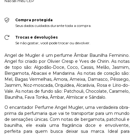
Não sei meu CEP
Compra protegida
Seus dados cuidados durante toda a compra.
Trocas e devoluções
Se não gostar, você pode trocar ou devolver.
Angel de Mugler é um perfume Âmbar Baunilha Feminino.
Angel foi criado por Olivier Cresp e Yves de Chirin. As notas
de topo são: Algodão-Doce, Coco, Cassis, Melão, Jasmim,
Bergamota, Abacaxi e Mandarina. As notas de coração são:
Mel, Bagas Vermelhas, Amora, Ameixa, Damasco, Pêssego,
Jasmim, Noz-moscada, Orquídea, Alcarávia, Rosa e Lírio-do-
Vale. As notas de fundo são: Patchouli, Chocolate, Caramelo,
Baunilha, Fava Tonka, Âmbar, Almíscar e Sândalo.
O encantador Perfume Angel Mugler, uma verdadeira obra-
prima da perfumaria que vai te transportar para um mundo
de sensações únicas. Com notas de bergamota, patchouli e
baunilha, ele exala uma fragrância doce e envolvente,
perfeita para quem busca deixar sua marca. Ideal para