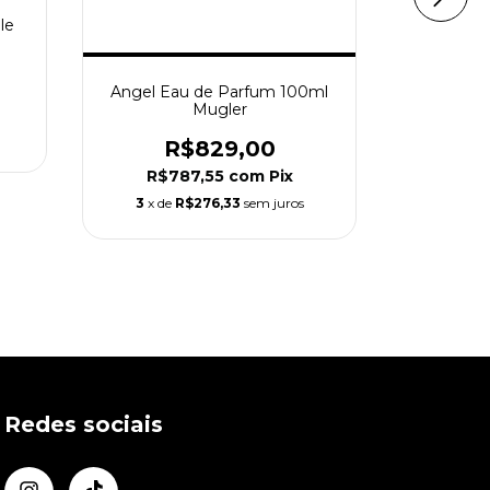
le
Angel Eau de Parfum 100ml
Mugler
Dolce
Femme Eau
R$829,00
R
R$787,55
com
Pix
3
x de
R$276,33
sem juros
R$6
3
x de
Redes sociais