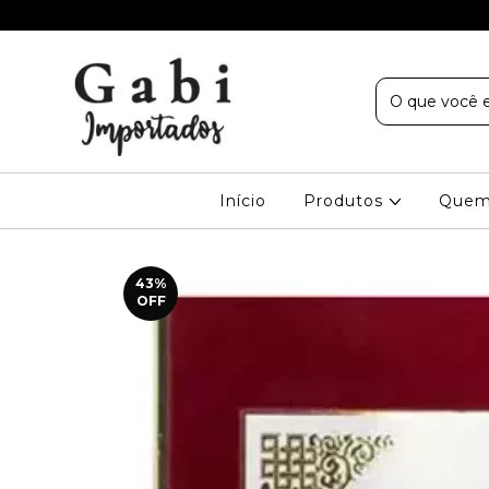
Início
Produtos
Quem
43
%
OFF