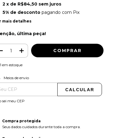
2
x de
R$84,50
sem juros
5% de desconto
pagando com Pix
r mais detalhes
enção, última peça!
1
em estoque
ALTERAR CEP
regas para o CEP:
Meios de envio
CALCULAR
o sei meu CEP
Compra protegida
Seus dados cuidados durante toda a compra.