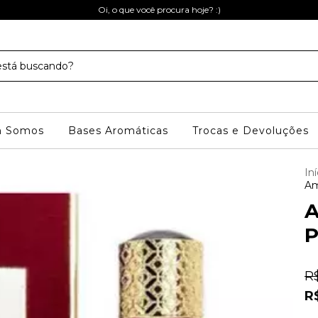
Oi, o que você procura hoje? :)
 Somos
Bases Aromáticas
Trocas e Devoluções
Iní
Am
A
P
R
R