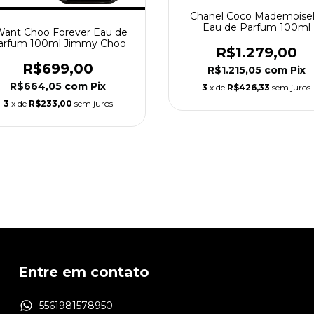
Chanel Coco Mademoisel
Eau de Parfum 100ml
Want Choo Forever Eau de
arfum 100ml Jimmy Choo
R$1.279,00
R$699,00
R$1.215,05
com
Pix
R$664,05
com
Pix
3
x de
R$426,33
sem juros
3
x de
R$233,00
sem juros
Entre em contato
5561981578950