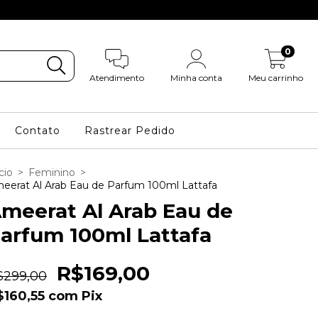
0
Atendimento
Minha conta
Meu carrinho
Contato
Rastrear Pedido
cio
>
Feminino
>
eerat Al Arab Eau de Parfum 100ml Lattafa
meerat Al Arab Eau de
arfum 100ml Lattafa
R$169,00
$299,00
$160,55
com
Pix