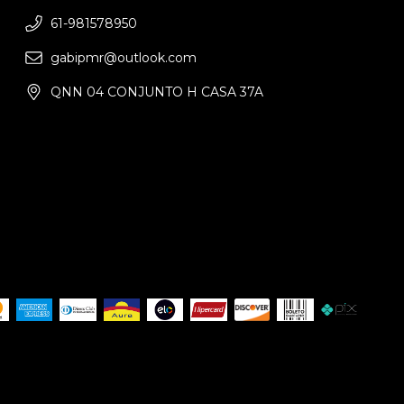
61-981578950
gabipmr@outlook.com
QNN 04 CONJUNTO H CASA 37A