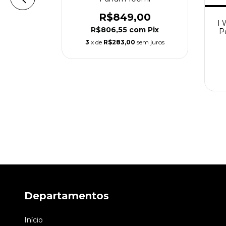
R$849,00
alline Eau
I 
R$806,55
com
Pix
00ml
P
3
x de
R$283,00
sem juros
00
m
Pix
m juros
Departamentos
Início