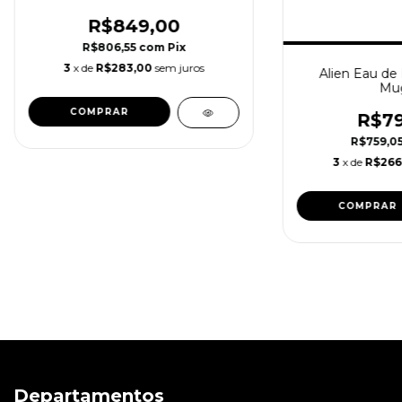
R$849,00
R$806,55
com
Pix
3
x de
R$283,00
sem juros
Alien Eau de
Mug
R$79
R$759,0
3
x de
R$266
Departamentos