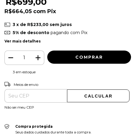
R$699,00
R$664,05
com
Pix
3
x de
R$233,00
sem juros
5% de desconto
pagando com Pix
Ver mais detalhes
3
em estoque
ALTERAR CEP
Entregas para o CEP:
Meios de envio
CALCULAR
Não sei meu CEP
Compra protegida
Seus dados cuidados durante toda a compra.