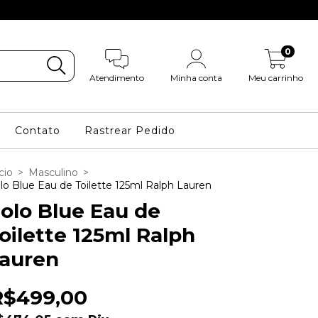
0
Atendimento
Minha conta
Meu carrinho
Contato
Rastrear Pedido
cio
>
Masculino
>
lo Blue Eau de Toilette 125ml Ralph Lauren
olo Blue Eau de
oilette 125ml Ralph
auren
R$499,00