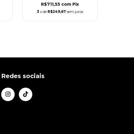
R$711,55
com
Pix
R$5
3
x de
R$249,67
sem juros
3
x de
Redes sociais