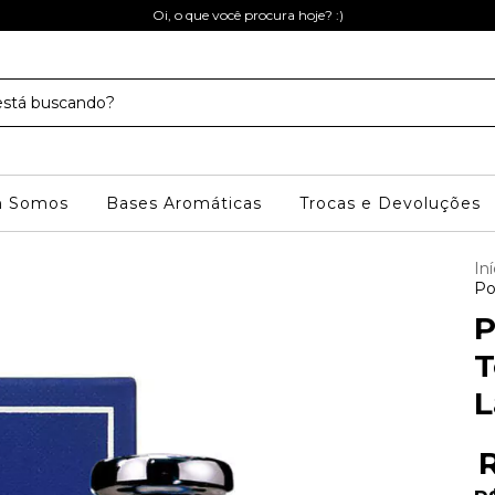
Oi, o que você procura hoje? :)
 Somos
Bases Aromáticas
Trocas e Devoluções
Iní
Po
P
T
L