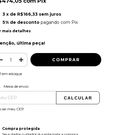
$474,05
com
Pix
3
x de
R$166,33
sem juros
5% de desconto
pagando com Pix
r mais detalhes
enção, última peça!
1
em estoque
ALTERAR CEP
regas para o CEP:
Meios de envio
CALCULAR
o sei meu CEP
Compra protegida
Seus dados cuidados durante toda a compra.