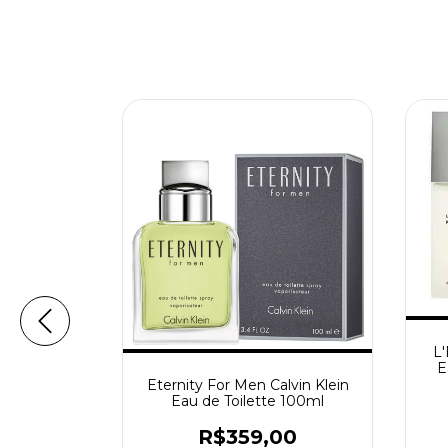
L
E
Eternity For Men Calvin Klein
Eau de Toilette 100ml
Toilette
R$359,00
uren