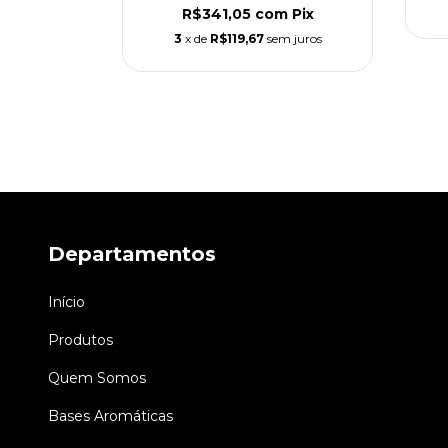
R$341,05
com
Pix
00
3
x de
R$119,67
sem juros
m
Pix
m juros
Departamentos
Início
Produtos
Quem Somos
Bases Aromáticas