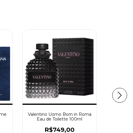
ome
Valentino Uomo Born in Roma
Dolce & 
Eau de Toilette 100ml
Eau d
R$749,00
R