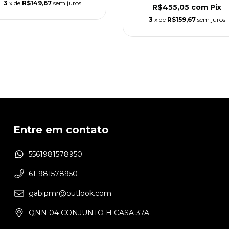
3
x de
R$149,67
sem juros
R$455,05
com
Pix
3
x de
R$159,67
sem juros
Entre em contato
5561981578950
61-981578950
gabipmr@outlook.com
QNN 04 CONJUNTO H CASA 37A