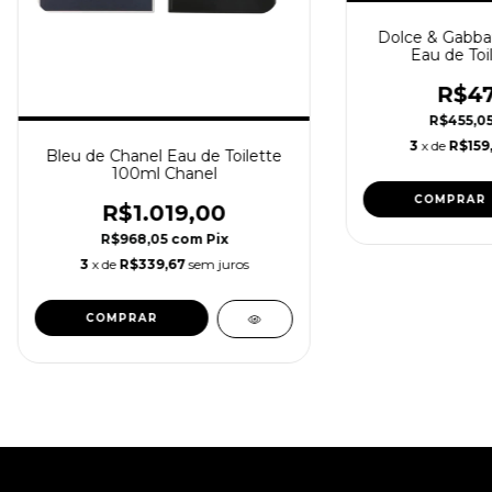
Dolce & Gabb
Eau de Toi
R$47
R$455,0
3
x de
R$159
Bleu de Chanel Eau de Toilette
100ml Chanel
R$1.019,00
R$968,05
com
Pix
3
x de
R$339,67
sem juros