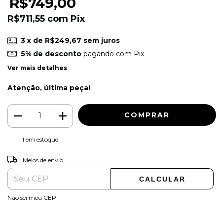
R$749,00
R$711,55
com
Pix
3
x de
R$249,67
sem juros
5% de desconto
pagando com Pix
Ver mais detalhes
Atenção, última peça!
1
em estoque
ALTERAR CEP
Entregas para o CEP:
Meios de envio
CALCULAR
Não sei meu CEP